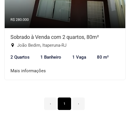
R$ 280.000
Sobrado à Venda com 2 quartos, 80m²
João Bedim, Itaperuna-RJ
2 Quartos
1 Banheiro
1 Vaga
80 m²
Mais informações
‹
1
›