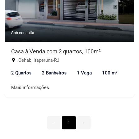
Sob consulta
Casa à Venda com 2 quartos, 100m²
Cehab, Itaperuna-RJ
2 Quartos
2 Banheiros
1 Vaga
100 m²
Mais informações
‹
1
›