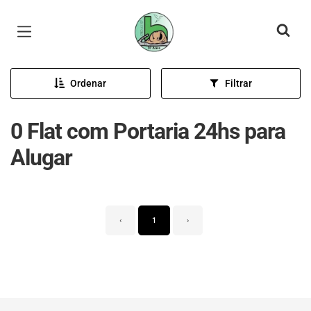
Página inicial
Ordenar
Filtrar
0 Flat com Portaria 24hs para
Alugar
‹
1
›