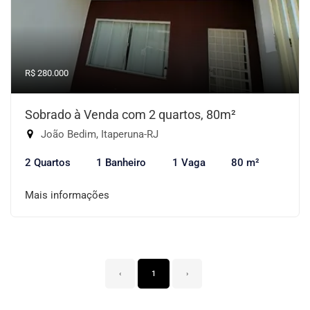
R$ 280.000
Sobrado à Venda com 2 quartos, 80m²
João Bedim, Itaperuna-RJ
2 Quartos
1 Banheiro
1 Vaga
80 m²
Mais informações
‹
1
›