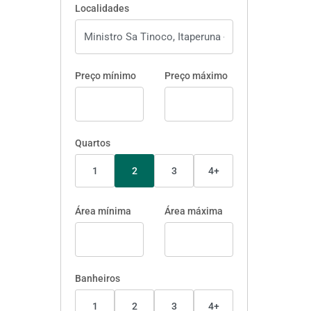
Localidades
Preço mínimo
Preço máximo
Quartos
1
2
3
4+
Área mínima
Área máxima
Banheiros
1
2
3
4+