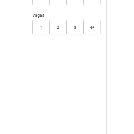
Vagas
1
2
3
4+