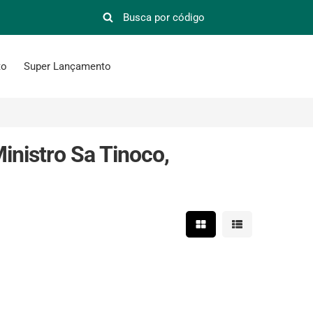
to
Super Lançamento
inistro Sa Tinoco,
Mostrar resultados em 
Mostrar resultad