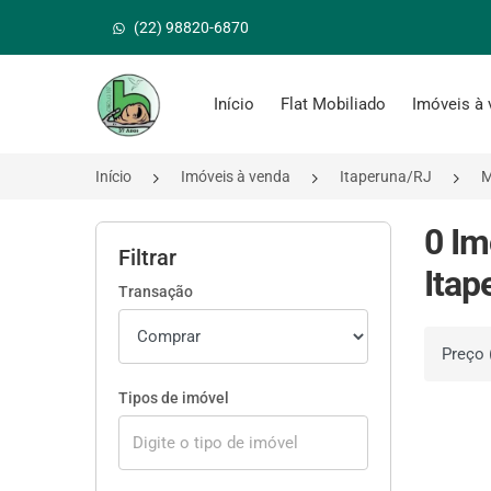
(22) 98820-6870
Página inicial
Início
Flat Mobiliado
Imóveis à
Início
Imóveis à venda
Itaperuna/RJ
M
0 Im
Filtrar
Itap
Transação
Ordenar 
Tipos de imóvel