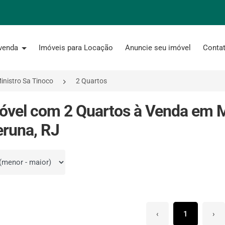
 venda
Imóveis para Locação
Anuncie seu imóvel
Conta
inistro Sa Tinoco
2 Quartos
óvel com 2 Quartos à Venda em M
eruna, RJ
por
‹
1
›