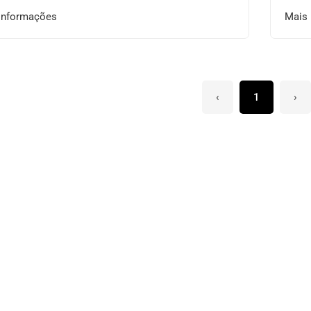
informações
Mais
‹
1
›