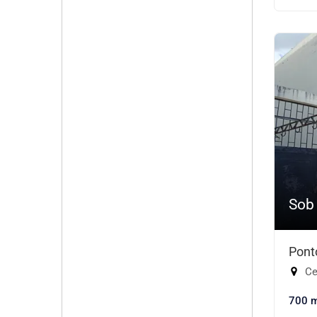
Sob
Pont
Cen
700 