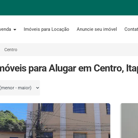
 venda
Imóveis para Locação
Anuncie seu imóvel
Conta
Centro
móveis para Alugar em Centro, It
por