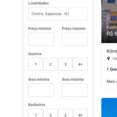
Localidades
A partir
Preço mínimo
Preço máximo
R$ 
Kitn
Quartos
Cen
1
2
3
4+
1 Qua
Área mínima
Área máxima
Mais 
Banheiros
1
2
3
4+