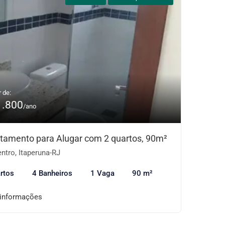
r de:
1.800
/ano
tamento para Alugar com 2 quartos, 90m²
ntro, Itaperuna-RJ
rtos
4 Banheiros
1 Vaga
90 m²
 informações