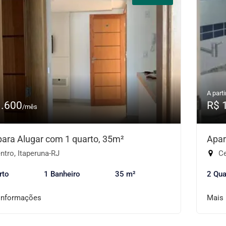
A parti
1.600
R$ 
/mês
 para Alugar com 1 quarto, 35m²
Apar
tro, Itaperuna-RJ
Ce
rto
1 Banheiro
35 m²
2 Qua
informações
Mais