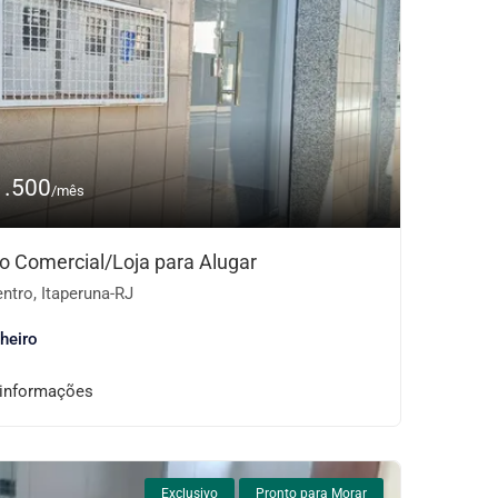
1.500
/mês
o Comercial/Loja para Alugar
ntro, Itaperuna-RJ
heiro
 informações
Exclusivo
Pronto para Morar