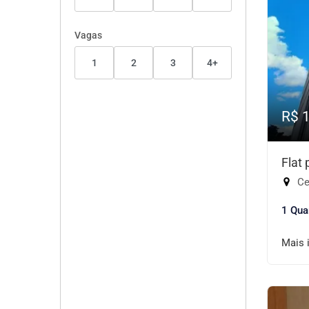
Vagas
1
2
3
4+
R$ 
Flat
Cen
1 Qua
Mais 