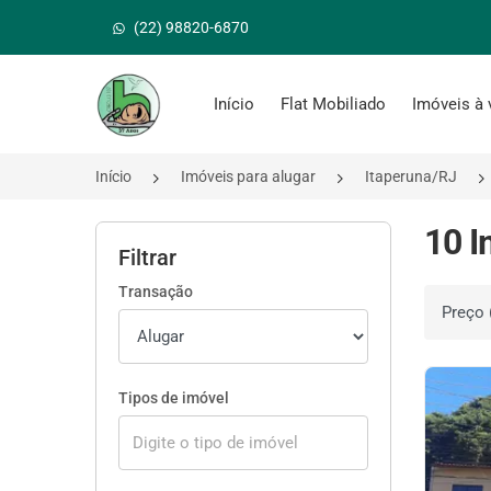
(22) 98820-6870
Página inicial
Início
Flat Mobiliado
Imóveis à
Início
Imóveis para alugar
Itaperuna/RJ
10 I
Filtrar
Transação
Ordenar 
Tipos de imóvel