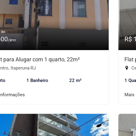
 de:
600
R$ 
/ano
et para Alugar com 1 quarto, 22m²
Flat
tro, Itaperuna-RJ
Ce
rto
1 Banheiro
22 m²
1 Qua
informações
Mais