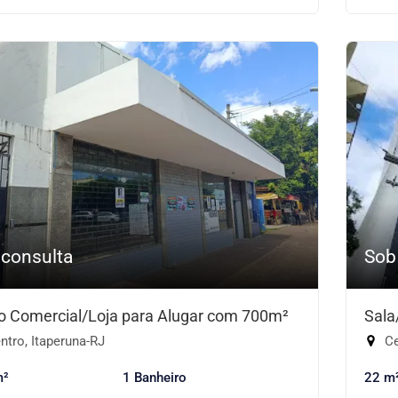
 consulta
Sob
o Comercial/Loja para Alugar com 700m²
Sala
tro, Itaperuna-RJ
Ce
m²
1 Banheiro
22 m