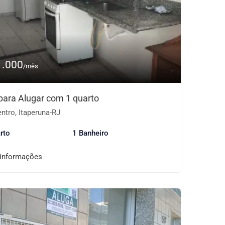
1.000
/mês
 para Alugar com 1 quarto
ntro, Itaperuna-RJ
rto
1 Banheiro
 informações