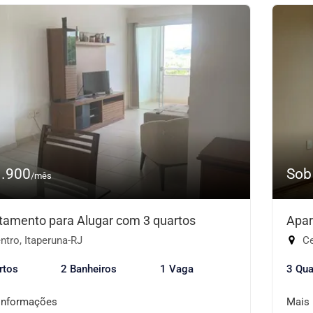
1.900
Sob
/mês
tamento para Alugar com 3 quartos
Apar
tro, Itaperuna-RJ
Ce
rtos
2 Banheiros
1 Vaga
3 Qua
informações
Mais