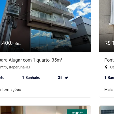
1.400
R$ 
/mês
 para Alugar com 1 quarto, 35m²
Pont
tro, Itaperuna-RJ
Ce
rto
1 Banheiro
35 m²
1 Ban
informações
Mais
Exclusivo