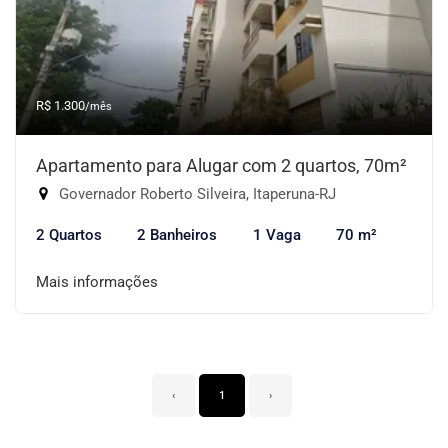
R$ 1.300
/mês
Apartamento para Alugar com 2 quartos, 70m²
Governador Roberto Silveira, Itaperuna-RJ
2 Quartos
2 Banheiros
1 Vaga
70 m²
Mais informações
‹
1
›