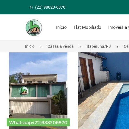
(22) 98820-6870
Página inicial
Início
Flat Mobiliado
Imóveis à
Início
Casas à venda
Itaperuna/RJ
Ce
<