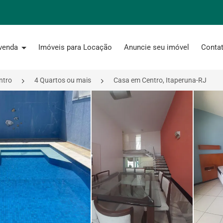
 venda
Imóveis para Locação
Anuncie seu imóvel
Conta
ntro
4 Quartos ou mais
Casa em Centro, Itaperuna-RJ