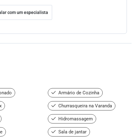
alar com um especialista
onado
Armário de Cozinha
x
Churrasqueira na Varanda
Hidromassagem
de
Sala de jantar