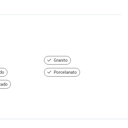
Granito
do
Porcelanato
xado