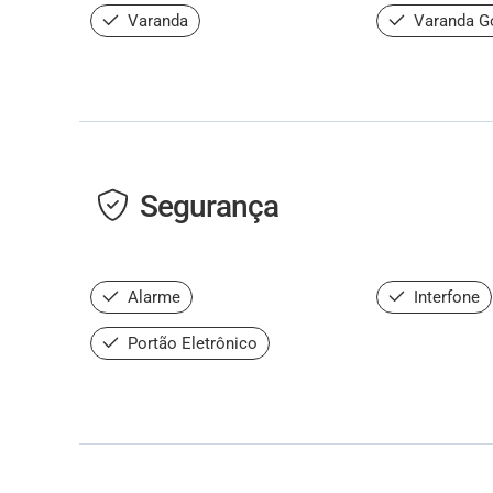
Varanda
Varanda G
Segurança
Alarme
Interfone
Portão Eletrônico