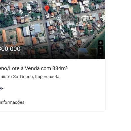
300.000
eno/Lote à Venda com 384m²
nistro Sa Tinoco, Itaperuna-RJ
M²
 informações