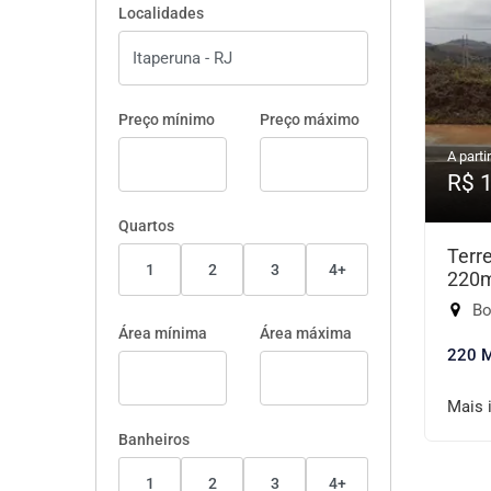
Localidades
Preço mínimo
Preço máximo
A partir
R$ 
Quartos
Terr
1
2
3
4+
220
Boa
Área mínima
Área máxima
220 
Mais 
Banheiros
1
2
3
4+