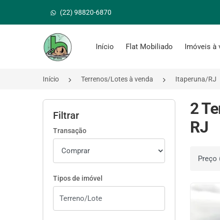
(22) 98820-6870
Página inicial
Início
Flat Mobiliado
Imóveis à
Início
Terrenos/Lotes à venda
Itaperuna/RJ
2 Te
Filtrar
RJ
Transação
Ordenar 
Tipos de imóvel