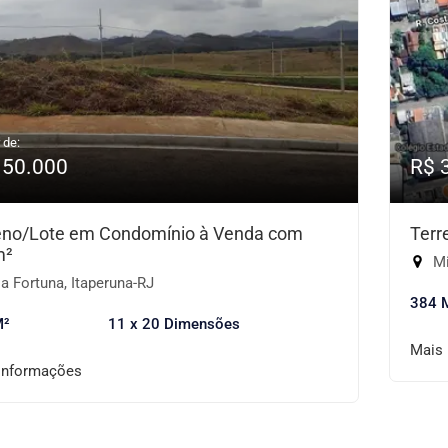
 de:
150.000
R$ 
eno/Lote em Condomínio à Venda com
Terr
m²
Mi
 Fortuna, Itaperuna-RJ
384 
M²
11 x 20 Dimensões
Mais
informações