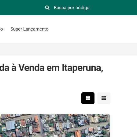
to
Super Lançamento
da à Venda em Itaperuna,
Mostrar resultados em 
Mostrar resultad