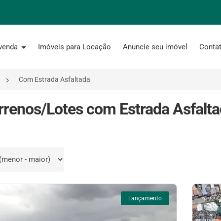
 venda
Imóveis para Locação
Anuncie seu imóvel
Conta
Com Estrada Asfaltada
rrenos/Lotes com Estrada Asfalta
por
Lançamento