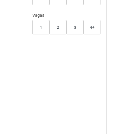
Vagas
1
2
3
4+