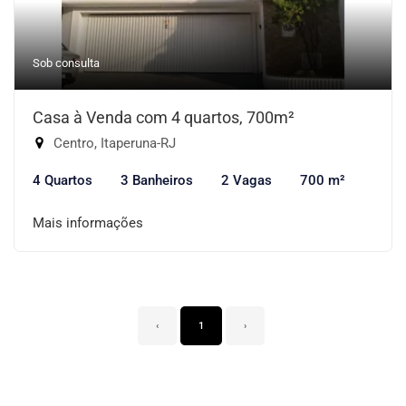
Sob consulta
Casa à Venda com 4 quartos, 700m²
Centro, Itaperuna-RJ
4 Quartos
3 Banheiros
2 Vagas
700 m²
Mais informações
‹
1
›