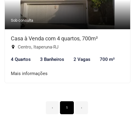
Sob consulta
Casa à Venda com 4 quartos, 700m²
Centro, Itaperuna-RJ
4 Quartos
3 Banheiros
2 Vagas
700 m²
Mais informações
‹
1
›