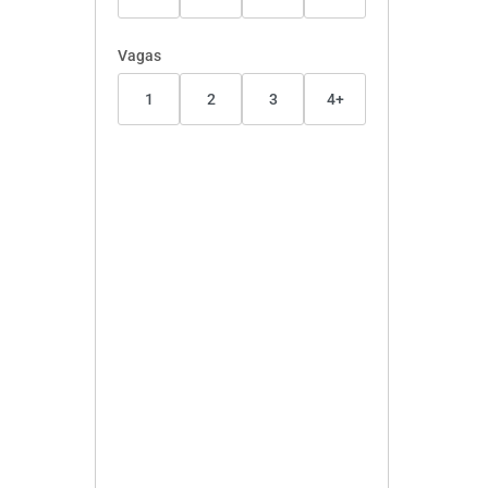
Vagas
1
2
3
4+