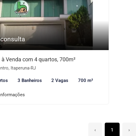
 consulta
 à Venda com 4 quartos, 700m²
tro, Itaperuna-RJ
rtos
3 Banheiros
2 Vagas
700 m²
informações
‹
1
›