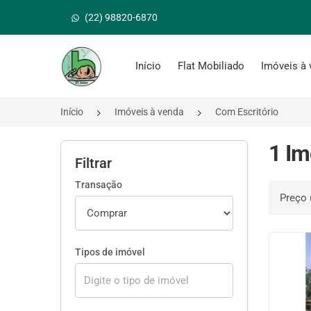
(22) 98820-6870
Página inicial
Início
Flat Mobiliado
Imóveis à
Início
Imóveis à venda
Com Escritório
1 Im
Filtrar
Transação
Ordenar 
Tipos de imóvel