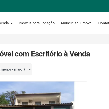
 venda
Imóveis para Locação
Anuncie seu imóvel
Conta
óvel com Escritório à Venda
por