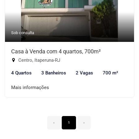
Sob consulta
Casa à Venda com 4 quartos, 700m²
Centro, Itaperuna-RJ
4 Quartos
3 Banheiros
2 Vagas
700 m²
Mais informações
‹
1
›